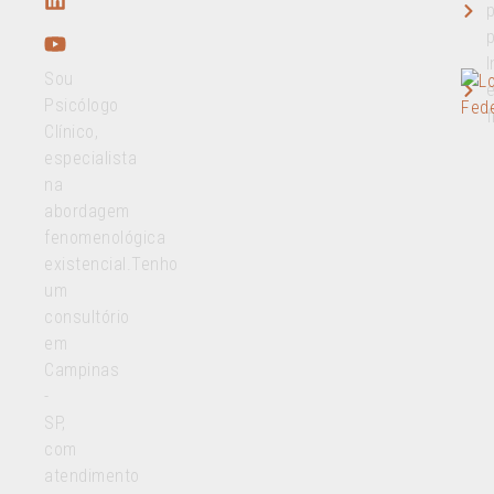
p
p
I
Sou
e
Psicólogo
f
Clínico,
especialista
na
abordagem
fenomenológica
existencial.Tenho
um
consultório
em
Campinas
-
SP,
com
atendimento